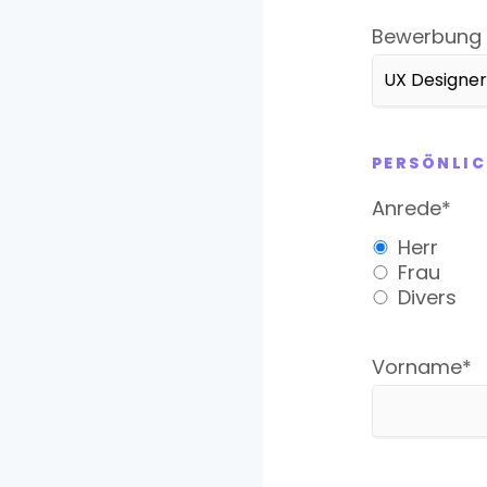
Pflichtfeld
Bewerbung 
PERSÖNLIC
Pflichtfeld
Anrede
*
Herr
Frau
Divers
Pflichtfeld
Vorname
*