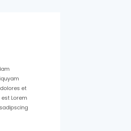
diam
liquyam
 dolores et
s est Lorem
 sadipscing