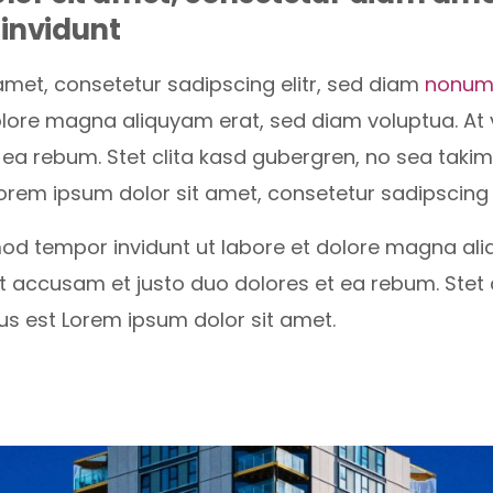
invidunt
amet, consetetur sadipscing elitr, sed diam
nonum
dolore magna aliquyam erat, sed diam voluptua. A
t ea rebum. Stet clita kasd gubergren, no sea tak
orem ipsum dolor sit amet, consetetur sadipscing e
d tempor invidunt ut labore et dolore magna ali
et accusam et justo duo dolores et ea rebum. Stet 
s est Lorem ipsum dolor sit amet.