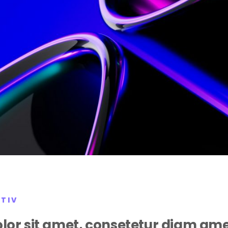
ATIV
lor sit amet, consetetur diam am