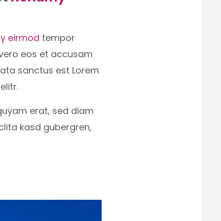
y eirmod
tempor
t vero eos et accusam
imata sanctus est Lorem
litr.
quyam erat, sed diam
clita kasd gubergren,