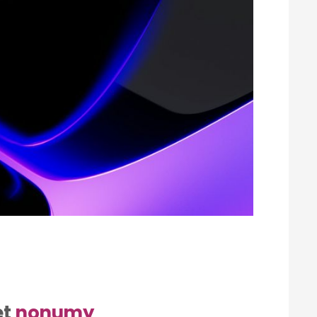
et
nonumy