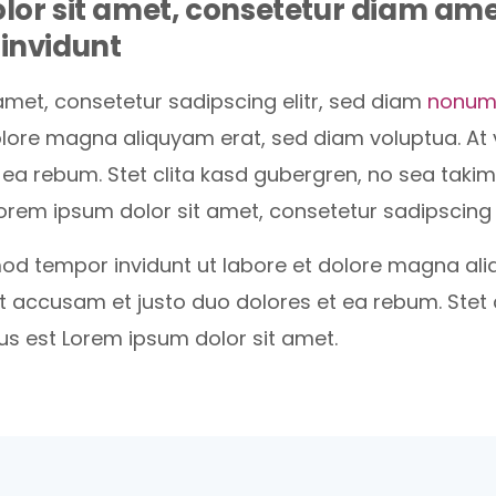
lor sit amet, consetetur diam am
invidunt
amet, consetetur sadipscing elitr, sed diam
nonum
dolore magna aliquyam erat, sed diam voluptua. A
t ea rebum. Stet clita kasd gubergren, no sea tak
orem ipsum dolor sit amet, consetetur sadipscing e
d tempor invidunt ut labore et dolore magna ali
et accusam et justo duo dolores et ea rebum. Stet 
s est Lorem ipsum dolor sit amet.