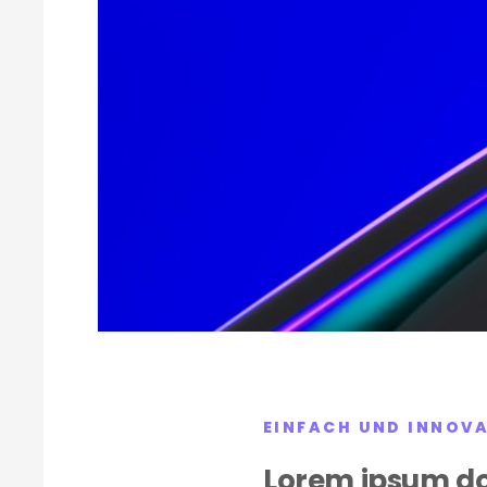
EINFACH UND INNOV
Lorem ipsum do