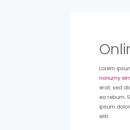
Onl
Lorem ipsum
nonumy ei
erat, sed d
ea rebum. S
ipsum dolor
elitr.