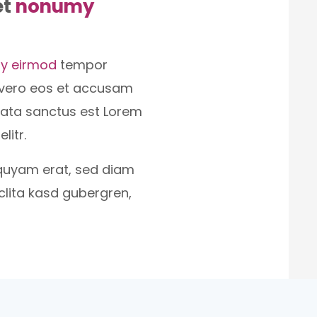
et
nonumy
y eirmod
tempor
t vero eos et accusam
imata sanctus est Lorem
litr.
quyam erat, sed diam
clita kasd gubergren,